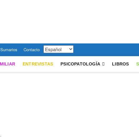
émica
 ARTÍCULOS SOBRE PSICOLOGÍA SISTÉMICA, Y HOGAR DE LA REVISTA 
Sumarios
Contacto
MILIAR
ENTREVISTAS
PSICOPATOLOGÍA
LIBROS
.