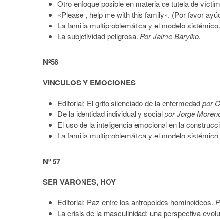
Otro enfoque posible en materia de tutela de vícti
«Please , help me with this family». (Por favor ayú
La familia multiproblemática y el modelo sistémico. 
La subjetividad peligrosa.
Por Jaime Barylko.
Nº56
VINCULOS Y EMOCIONES
Editorial: El grito silenciado de la enfermedad
por C
De la identidad individual y social
por Jorge Moren
El uso de la inteligencia emocional en la construcci
La familia multiproblemática y el modelo sistémico
Nº 57
SER VARONES, HOY
Editorial: Paz entre los antropoides hominoideos.
P
La crisis de la masculinidad: una perspectiva evolu