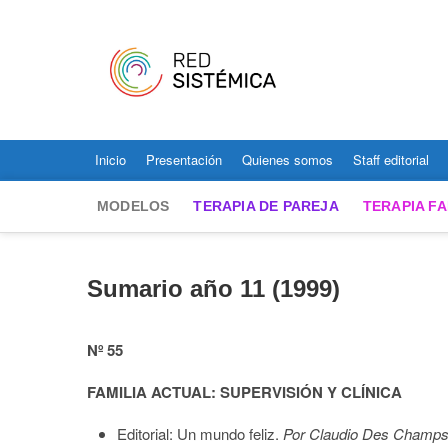
Saltar
al
contenido
Red Sist
SITIO PARA NOTICIAS Y
Inicio
Presentación
Quienes somos
Staff editorial
MODELOS
TERAPIA DE PAREJA
TERAPIA FA
Sumario año 11 (1999)
Nº 55
FAMILIA ACTUAL: SUPERVISIÓN Y CLÍNICA
Editorial: Un mundo feliz.
Por Claudio Des Champs