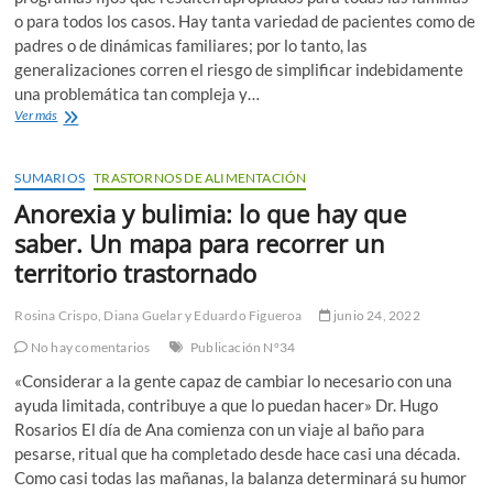
o para todos los casos. Hay tanta variedad de pacientes como de
padres o de dinámicas familiares; por lo tanto, las
generalizaciones corren el riesgo de simplificar indebidamente
una problemática tan compleja y…
Anorexia
Ver más
y
bulimia:
lo
SUMARIOS
TRASTORNOS DE ALIMENTACIÓN
que
Anorexia y bulimia: lo que hay que
hay
que
saber. Un mapa para recorrer un
saber.
territorio trastornado
Tratamientos
de
los
Rosina Crispo
,
Diana Guelar
y
Eduardo Figueroa
junio 24, 2022
trastornos
No hay comentarios
Publicación N°34
de
alimentación.
«Considerar a la gente capaz de cambiar lo necesario con una
ayuda limitada, contribuye a que lo puedan hacer» Dr. Hugo
Rosarios El día de Ana comienza con un viaje al baño para
pesarse, ritual que ha completado desde hace casi una década.
Como casi todas las mañanas, la balanza determinará su humor