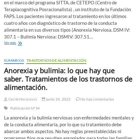
en el marco del programa SITTA, de CETEPO (Centro de
Terapiacognitiva Posracionalista) , un instituto de la Fundación
FAPS. Los pacientes ingresaron al tratamiento en los últimos
cuatro años con diagnóstico de trastorno de la conducta
alimentaria en sus diversos tipos (Anorexia Nerviosa, DSM IV:
307.1 – Bulimia Nerviosa: DSMIV: 307.51…
El
Ver más
significado
del
síntoma
SUMARIOS
TRASTORNOS DE ALIMENTACIÓN
en
Anorexia y bulimia: lo que hay que
los
trastornos
saber. Tratamientos de los trastornos de
de
alimentación.
la
conducta
alimentaria
Cecile Herscovici
junio 24, 2022
No hay comentarios
Publicación N°34
La anorexia y la bulimia nerviosas son enfermedades mentales y
de la conducta alimentaria, por lo que su tratamiento debe
abarcar ambos aspectos. No hay reglas preestablecidas ni
programas fijos que resulten apropiados para todas las familias