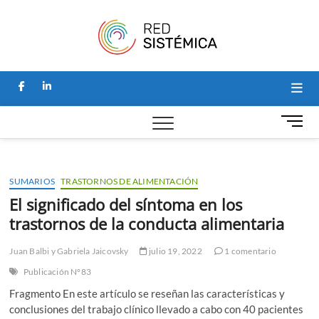
Saltar
Red
al
SITIO PARA
NOTICIAS Y
contenido
ARTÍCULOS
Sistémi
SOBRE
PSICOLOGÍA
facebook
linkedin
SISTÉMICA, Y
HOGAR DE LA
REVISTA
B
PERSPECTIVAS
o
SISTÉMICAS.
t
ó
SUMARIOS
TRASTORNOS DE ALIMENTACIÓN
n
d
El significado del síntoma en los
e
trastornos de la conducta alimentaria
m
e
Juan Balbi
y
Gabriela Jaicovsky
julio 19, 2022
1 comentario
n
Publicación N°83
ú
Fragmento En este artículo se reseñan las características y
conclusiones del trabajo clínico llevado a cabo con 40 pacientes