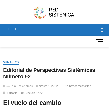
Saltar
al
Red
SITIO PARA
contenido
NOTICIAS Y
ARTÍCULOS
Sistémi
SOBRE
PSICOLOGÍA
facebook
linkedin
SISTÉMICA, Y
HOGAR DE LA
REVISTA
B
PERSPECTIVAS
o
SISTÉMICAS.
t
ó
SUMARIOS
n
d
Editorial de Perspectivas Sistémicas
e
Número 92
m
e
Claudio Des Champs
agosto 1, 2022
No hay comentarios
n
Editorial
Publicación N°92
ú
El vuelo del cambio