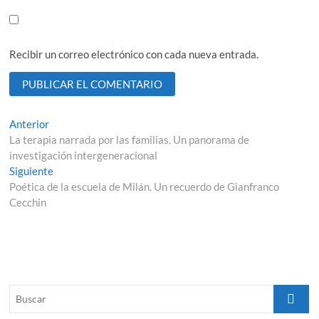
Recibir un correo electrónico con cada nueva entrada.
Navegación
Entrada
Anterior
anterior:
La terapia narrada por las familias. Un panorama de
de
investigación intergeneracional
entradas
Entrada
Siguiente
siguiente:
Poética de la escuela de Milán. Un recuerdo de Gianfranco
Cecchin
Buscar