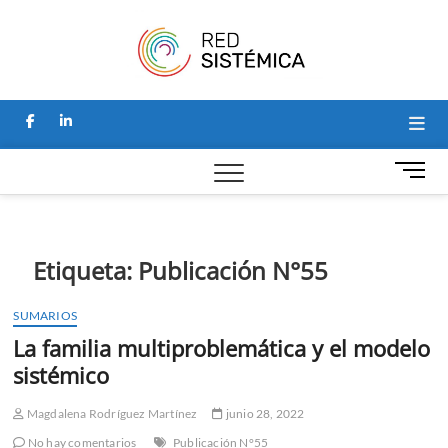
Saltar
Red
al
SITIO PARA
NOTICIAS Y
contenido
ARTÍCULOS
Sistémi
SOBRE
PSICOLOGÍA
facebook
linkedin
SISTÉMICA, Y
HOGAR DE LA
REVISTA
B
PERSPECTIVAS
o
SISTÉMICAS.
t
ó
n
Etiqueta:
Publicación N°55
d
e
SUMARIOS
m
La familia multiproblemática y el modelo
e
n
sistémico
ú
Magdalena Rodríguez Martínez
junio 28, 2022
No hay comentarios
Publicación N°55