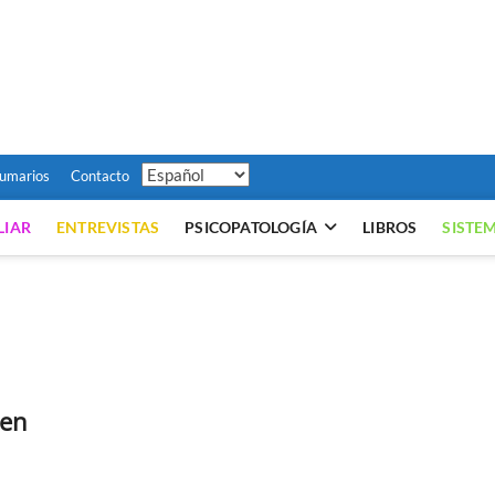
émica
ARTÍCULOS SOBRE PSICOLOGÍA SISTÉMICA, Y HOGAR DE LA REVISTA PERS
umarios
Contacto
LIAR
ENTREVISTAS
PSICOPATOLOGÍA
LIBROS
SISTE
 en