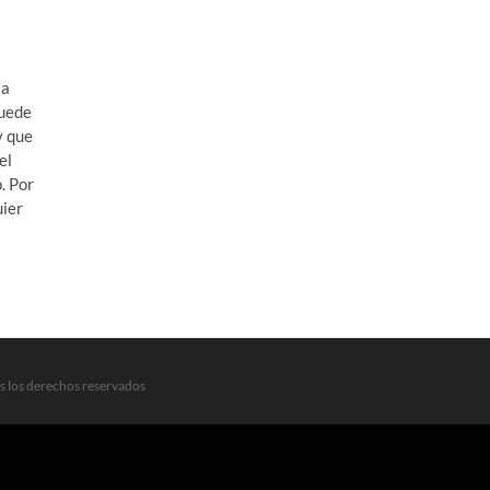
 a
puede
y que
el
. Por
uier
s los derechos reservados