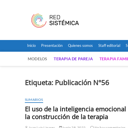
Saltar
al
Red Sist
contenido
SITIO PARA NOTICIAS Y 
Inicio
Presentación
Quienes somos
Staff editorial
S
MODELOS
TERAPIA DE PAREJA
TERAPIA FAMI
Etiqueta:
Publicación N°56
SUMARIOS
El uso de la inteligencia emocional
la construcción de la terapia
Juan Luis Linares
junio 28, 2022
No hay comentarios