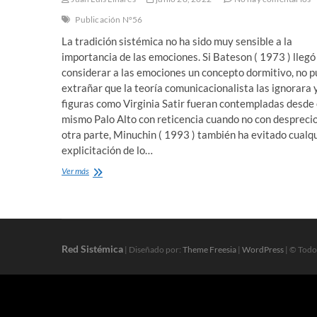
Publicación N°56
La tradición sistémica no ha sido muy sensible a la
importancia de las emociones. Si Bateson ( 1973 ) llegó
considerar a las emociones un concepto dormitivo, no 
extrañar que la teoría comunicacionalista las ignorara 
figuras como Virginia Satir fueran contempladas desde 
mismo Palo Alto con reticencia cuando no con desprecio
otra parte, Minuchin ( 1993 ) también ha evitado cualq
explicitación de lo…
El
Ver más
uso
de
la
inteligencia
emocional
en
Red Sistémica
| Diseñado por:
Theme Freesia
|
WordPress
| © Todo
la
construcción
de
la
terapia