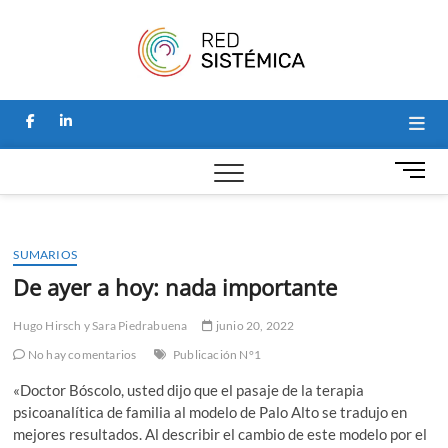
Saltar
Red
al
SITIO PARA
NOTICIAS Y
contenido
ARTÍCULOS
Sistémi
SOBRE
PSICOLOGÍA
facebook
linkedin
SISTÉMICA, Y
HOGAR DE LA
REVISTA
B
PERSPECTIVAS
o
SISTÉMICAS.
t
ó
SUMARIOS
n
d
De ayer a hoy: nada importante
e
m
Hugo Hirsch
y
Sara Piedrabuena
junio 20, 2022
e
No hay comentarios
Publicación N°1
n
ú
«Doctor Bóscolo, usted dijo que el pasaje de la terapia
psicoanalítica de familia al modelo de Palo Alto se tradujo en
mejores resultados. Al describir el cambio de este modelo por el