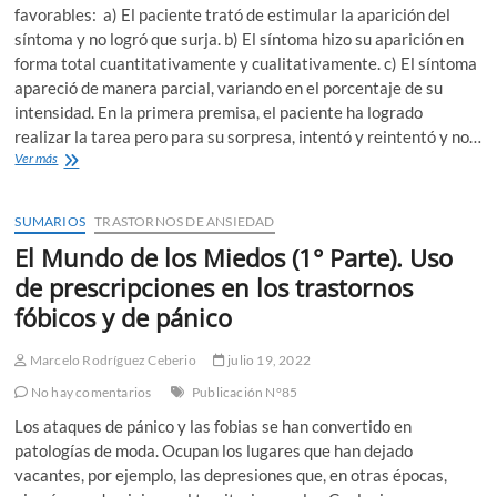
favorables: a) El paciente trató de estimular la aparición del
síntoma y no logró que surja. b) El síntoma hizo su aparición en
forma total cuantitativamente y cualitativamente. c) El síntoma
apareció de manera parcial, variando en el porcentaje de su
intensidad. En la primera premisa, el paciente ha logrado
realizar la tarea pero para su sorpresa, intentó y reintentó y no…
El
Ver más
Mundo
de
los
SUMARIOS
TRASTORNOS DE ANSIEDAD
Miedos
El Mundo de los Miedos (1° Parte). Uso
(2°
Parte).
de prescripciones en los trastornos
Uso
fóbicos y de pánico
de
prescripciones
en
Marcelo Rodríguez Ceberio
julio 19, 2022
los
No hay comentarios
Publicación N°85
trastornos
fóbicos
Los ataques de pánico y las fobias se han convertido en
y
patologías de moda. Ocupan los lugares que han dejado
de
vacantes, por ejemplo, las depresiones que, en otras épocas,
pánico