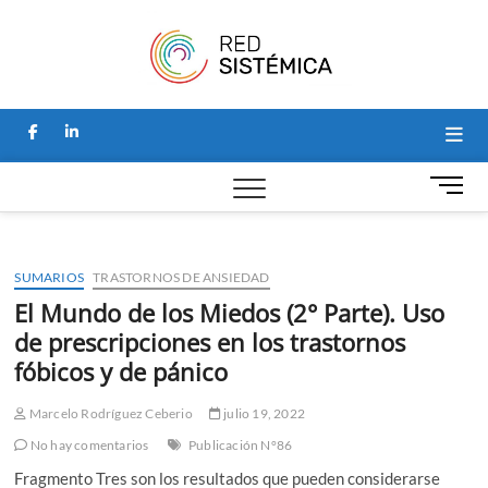
Saltar
Red
al
SITIO PARA
NOTICIAS Y
contenido
ARTÍCULOS
Sistémi
SOBRE
PSICOLOGÍA
facebook
linkedin
SISTÉMICA, Y
HOGAR DE LA
REVISTA
B
PERSPECTIVAS
o
SISTÉMICAS.
t
ó
SUMARIOS
TRASTORNOS DE ANSIEDAD
n
d
El Mundo de los Miedos (2° Parte). Uso
e
de prescripciones en los trastornos
m
fóbicos y de pánico
e
n
Marcelo Rodríguez Ceberio
julio 19, 2022
ú
No hay comentarios
Publicación N°86
Fragmento Tres son los resultados que pueden considerarse