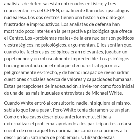
analistas de defen-sa están entrenados en física; y tres
representantes del CEPEN, usualmente llamados «psicólogos
nucleares». Los dos centros tienen una historia de diálo-gos
frustrados e improductivos. Los analistas de defensa han
mostrado poco interés en la perspectiva psicológica que ofrece
el Centro. Los «problemas reales» de la era nuclear son políticos
y estratégicos, no psicológicos, argu-mentan. Ellos sentían que,
cuando los factores psicológicos eran relevantes, jugaban un
papel menor y un rol usualmente impredecible. Los psicólogos
han argumentado que el enfoque «tecno-estrátegico» era
peligrosamente es-trecho, y de hecho incapaz de reencuadrar
cuestiones cruciales acerca de valores y capacidades humanas.
Estas percepciones de inadecuación, sirvie-ron como foco inicial
de una de las más inusuales entrevistas de Michael White.
Cuando White entró al consultorio, nadie, ni siquiera el mismo,
sabía lo que iba a pasar. Pero White tenía claramen-te un plan.
Como en los casos descriptos anteriormente, él iba a
externalizar el problema, ayudando a los participan-tes a darse
cuenta de cómo aquél los oprimía, buscando excepciones a la
descripción «saturada de problemas». Utilizando estas