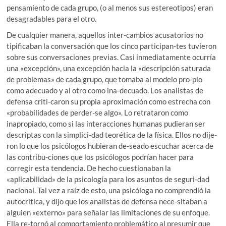
pensamiento de cada grupo, (o al menos sus estereotipos) eran
desagradables para el otro.
De cualquier manera, aquellos inter-cambios acusatorios no
tipificaban la conversación que los cinco participan-tes tuvieron
sobre sus conversaciones previas. Casi inmediatamente ocurría
una «excepción», una excepción hacia la «descripción saturada
de problemas» de cada grupo, que tomaba al modelo pro-pio
como adecuado y al otro como ina-decuado. Los analistas de
defensa criti-caron su propia aproximación como estrecha con
«probabilidades de perder-se algo». Lo retrataron como
inapropiado, como si las interacciones humanas pudieran ser
descriptas con la simplici-dad teorética de la física. Ellos no dije-
ron lo que los psicólogos hubieran de-seado escuchar acerca de
las contribu-ciones que los psicólogos podrían hacer para
corregir esta tendencia. De hecho cuestionaban la
«aplicabilidad» de la psicología para los asuntos de seguri-dad
nacional. Tal vez a raíz de esto, una psicóloga no comprendió la
autocrítica, y dijo que los analistas de defensa nece-sitaban a
alguien «externo» para señalar las limitaciones de su enfoque.
Ella re-tornó al comportamiento problemático al presumir que