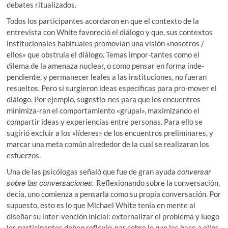
debates ritualizados.
Todos los participantes acordaron en que el contexto de la
entrevista con White favoreció el diálogo y que, sus contextos
institucionales habituales promovían una visión «nosotros /
ellos» que obstruía el diálogo. Temas impor-tantes como el
dilema de la amenaza nuclear, o como pensar en forma inde-
pendiente, y permanecer leales a las instituciones, no fueran
resueltos. Pero si surgieron ideas específicas para pro-mover el
diálogo. Por ejemplo, sugestio-nes para que los encuentros
minimiza-ran el comportamiento «grupal», maximizando el
compartir ideas y experiencias entre personas. Para ello se
sugirió excluir a los «líderes» de los encuentros preliminares, y
marcar una meta común alrededor de la cual se realizaran los
esfuerzos.
conversar
Una de las psicólogas señaló que fue de gran ayuda
sobre las conversaciones.
Reflexionando sobre la conversación,
decía, uno comienza a pensarla como su propia conversación. Por
supuesto, esto es lo que Michael White tenía en mente al
diseñar su inter-vención inicial: externalizar el problema y luego
los participantes deben reflexio-nar sobre lo que les hace a ellos,