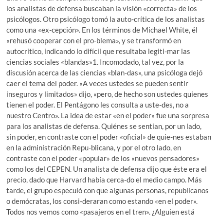
los analistas de defensa buscaban la visión «correcta» de los
psicólogos. Otro psicólogo tomó la auto-crítica de los analistas
como una «ex-cepción». En los términos de Michael White, él
«rehusó cooperar con el pro-blema», y se transformó en
autocrítico, indicando lo difícil que resultaba legiti-mar las
ciencias sociales «blandas»1. Incomodado, tal vez, por la
discusión acerca de las ciencias «blan-das», una psicóloga dejó
caer el tema del poder. «A veces ustedes se pueden sentir
inseguros y limitados» dijo, «pero, de hecho son ustedes quienes
tienen el poder. El Pentágono les consulta a uste-des, no a
nuestro Centro». La idea de estar «en el poder» fue una sorpresa
para los analistas de defensa. Quiénes se sentían, por un lado,
sin poder, en contraste con el poder «oficial» de quie-nes estaban
en la administración Repu-blicana, y por el otro lado, en
contraste con el poder «popular» de los «nuevos pensadores»
como los del CEPEN. Un analista de defensa dijo que éste era el
precio, dado que Harvard había cerca-do el medio campo. Más
tarde, el grupo especuló con que algunas personas, republicanos
o demócratas, los consi-deraran como estando «en el poder».
Todos nos vemos como «pasajeros en el tren». ¿Alguien está