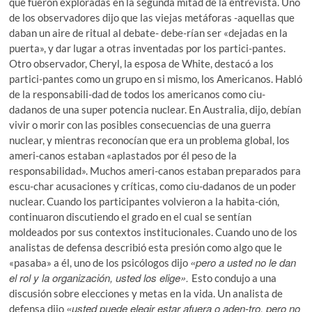
que fueron exploradas en la segunda mitad de la entrevista. Uno
de los observadores dijo que las viejas metáforas -aquellas que
daban un aire de ritual al debate- debe-rían ser «dejadas en la
puerta», y dar lugar a otras inventadas por los partici-pantes.
Otro observador, Cheryl, la esposa de White, destacó a los
partici-pantes como un grupo en si mismo, los Americanos. Habló
de la responsabili-dad de todos los americanos como ciu-
dadanos de una super potencia nuclear. En Australia, dijo, debían
vivir o morir con las posibles consecuencias de una guerra
nuclear, y mientras reconocían que era un problema global, los
ameri-canos estaban «aplastados por él peso de la
responsabilidad». Muchos ameri-canos estaban preparados para
escu-char acusaciones y críticas, como ciu-dadanos de un poder
nuclear. Cuando los participantes volvieron a la habita-ción,
continuaron discutiendo el grado en el cual se sentían
moldeados por sus contextos institucionales. Cuando uno de los
analistas de defensa describió esta presión como algo que le
«pero a usted no le dan
«pasaba» a él, uno de los psicólogos dijo
el rol y la organización, usted los elige».
Esto condujo a una
discusión sobre elecciones y metas en la vida. Un analista de
«usted puede elegir estar afuera o aden-tro, pero no
defensa dijo