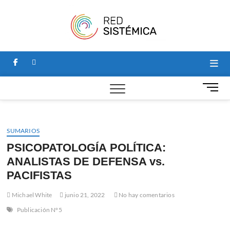
Saltar
al
Red
SITIO PARA
contenido
NOTICIAS Y
ARTÍCULOS
Sistémi
SOBRE
PSICOLOGÍA
facebook
linkedin
SISTÉMICA, Y
HOGAR DE LA
REVISTA
B
PERSPECTIVAS
o
SISTÉMICAS.
t
ó
SUMARIOS
n
d
PSICOPATOLOGÍA POLÍTICA:
e
ANALISTAS DE DEFENSA vs.
m
PACIFISTAS
e
n
Michael White
junio 21, 2022
No hay comentarios
ú
Publicación N°5