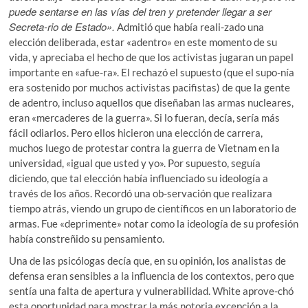
puede sentarse en las vías del tren y pretender llegar a ser
Secreta-rio de Estado».
Admitió que había reali-zado una
elección deliberada, estar «adentro» en este momento de su
vida, y apreciaba el hecho de que los activistas jugaran un papel
importante en «afue-ra». El rechazó el supuesto (que el supo-nía
era sostenido por muchos activistas pacifistas) de que la gente
de adentro, incluso aquellos que diseñaban las armas nucleares,
eran «mercaderes de la guerra». Si lo fueran, decía, sería más
fácil odiarlos. Pero ellos hicieron una elección de carrera,
muchos luego de protestar contra la guerra de Vietnam en la
universidad, «igual que usted y yo». Por supuesto, seguía
diciendo, que tal elección había influenciado su ideología a
través de los años. Recordó una ob-servación que realizara
tiempo atrás, viendo un grupo de científicos en un laboratorio de
armas. Fue «deprimente» notar como la ideología de su profesión
había constreñido su pensamiento.
Una de las psicólogas decía que, en su opinión, los analistas de
defensa eran sensibles a la influencia de los contextos, pero que
sentía una falta de apertura y vulnerabilidad. White aprove-chó
esta oportunidad para mostrar la más notoria excepción a la