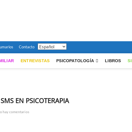
émica
ARTÍCULOS SOBRE PSICOLOGÍA SISTÉMICA, Y HOGAR DE LA REVISTA PERS
umarios
Contacto
MILIAR
ENTREVISTAS
PSICOPATOLOGÍA
LIBROS
S
 SMS EN PSICOTERAPIA
o hay comentarios