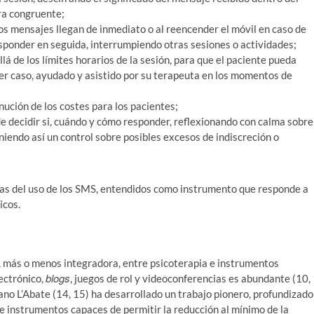
ra congruente;
los mensajes llegan de inmediato o al reencender el móvil en caso de
esponder en seguida, interrumpiendo otras sesiones o actividades;
lá de los límites horarios de la sesión, para que el paciente pueda
er caso, ayudado y asistido por su terapeuta en los momentos de
nución de los costes para los pacientes;
e decidir si, cuándo y cómo responder, reflexionando con calma sobre
ndo así un control sobre posibles excesos de indiscreción o
ticas del uso de los SMS, entendidos como instrumento que responde a
icos.
a, más o menos integradora, entre psicoterapia e instrumentos
blogs
lectrónico,
, juegos de rol y videoconferencias es abundante (10, 
ciano L’Abate (14, 15) ha desarrollado un trabajo pionero, profundizado
 instrumentos capaces de permitir la reducción al mínimo de la