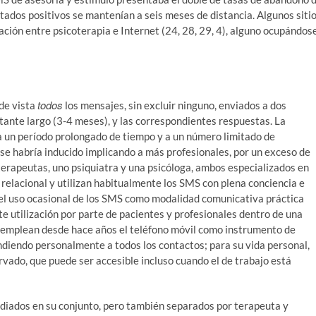
ltados positivos se mantenían a seis meses de distancia. Algunos siti
ación entre psicoterapia e Internet (24, 28, 29, 4), alguno ocupándos
todos
de vista
los mensajes, sin excluir ninguno, enviados a dos
tante largo (3-4 meses), y las correspondientes respuestas. La
a un período prolongado de tiempo y a un número limitado de
 se habría inducido implicando a más profesionales, por un exceso de
 terapeutas, uno psiquiatra y una psicóloga, ambos especializados en
relacional y utilizan habitualmente los SMS con plena conciencia e
a el uso ocasional de los SMS como modalidad comunicativa práctica
te utilización por parte de pacientes y profesionales dentro de una
s emplean desde hace años el teléfono móvil como instrumento de
ndiendo personalmente a todos los contactos; para su vida personal,
ervado, que puede ser accesible incluso cuando el de trabajo está
udiados en su conjunto, pero también separados por terapeuta y