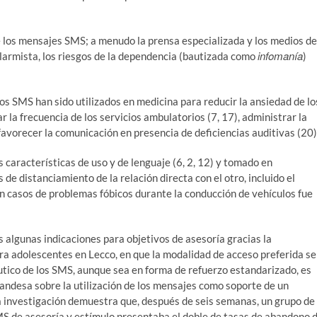
de los mensajes SMS; a menudo la prensa especializada y los medios de
infomanía
armista, los riesgos de la dependencia (bautizada como
)
os SMS han sido utilizados en medicina para reducir la ansiedad de lo
r la frecuencia de los servicios ambulatorios (7, 17), administrar la
favorecer la comunicación en presencia de deficiencias auditivas (20)
 características de uso y de lenguaje (6, 2, 12) y tomado en
 de distanciamiento de la relación directa con el otro, incluido el
en casos de problemas fóbicos durante la conducción de vehículos fue
s algunas indicaciones para objetivos de asesoría gracias la
ara adolescentes en Lecco, en que la modalidad de acceso preferida se
utico de los SMS, aunque sea en forma de refuerzo estandarizado, es
landesa sobre la utilización de los mensajes como soporte de un
a investigación demuestra que, después de seis semanas, un grupo de
S de asesoría y estímulo presentaba el doble de tasas de abandono 