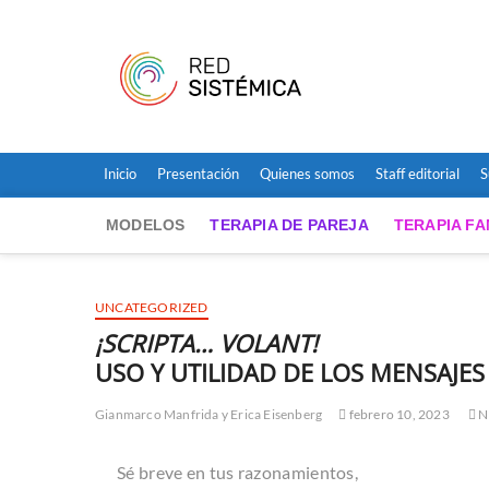
Saltar
al
Red Sist
contenido
SITIO PARA NOTICIAS Y 
Inicio
Presentación
Quienes somos
Staff editorial
S
MODELOS
TERAPIA DE PAREJA
TERAPIA FA
UNCATEGORIZED
¡
SCRIPTA… VOLANT!
USO Y UTILIDAD DE LOS MENSAJES
Gianmarco Manfrida
y
Erica Eisenberg
febrero 10, 2023
N
Sé breve en tus razonamientos,