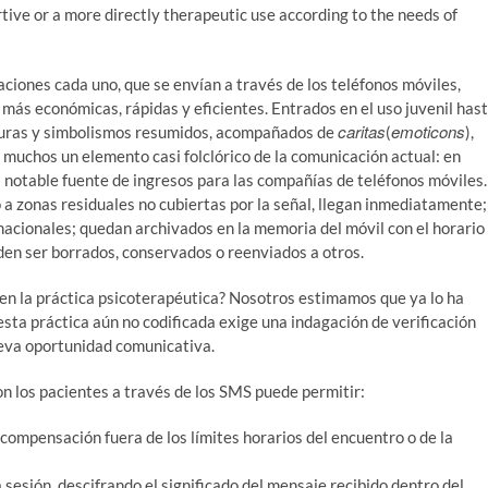
rtive or a more directly therapeutic use according to the needs of
iones cada uno, que se envían a través de los teléfonos móviles,
ás económicas, rápidas y eficientes. Entrados en el uso juvenil has
caritas
emoticons
iaturas y simbolismos resumidos, acompañados de
(
),
 muchos un elemento casi folclórico de la comunicación actual: en
na notable fuente de ingresos para las compañías de teléfonos móviles.
o a zonas residuales no cubiertas por la señal, llegan inmediatamente;
acionales; quedan archivados en la memoria del móvil con el horario
eden ser borrados, conservados o reenviados a otros.
 en la práctica psicoterapéutica? Nosotros estimamos que ya lo ha
esta práctica aún no codificada exige una indagación de verificación
eva oportunidad comunicativa.
n los pacientes a través de los SMS puede permitir:
compensación fuera de los límites horarios del encuentro o de la
 sesión, descifrando el significado del mensaje recibido dentro del