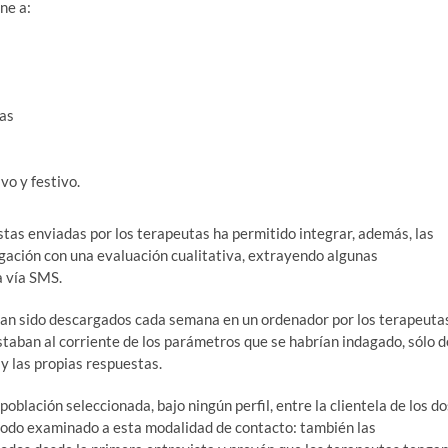
ne a:
cas
ivo y festivo.
stas enviadas por los terapeutas ha permitido integrar, además, las
agación con una evaluación cualitativa, extrayendo algunas
a vía SMS.
han sido descargados cada semana en un ordenador por los terapeuta
estaban al corriente de los parámetros que se habrían indagado, sólo d
y las propias respuestas.
blación seleccionada, bajo ningún perfil, entre la clientela de los do
eríodo examinado a esta modalidad de contacto: también las