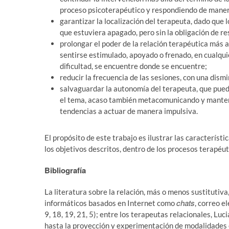
proceso psicoterapéutico y respondiendo de mane
garantizar la localización del terapeuta, dado que 
que estuviera apagado, pero sin la obligación de r
prolongar el poder de la relación terapéutica más al
sentirse estimulado, apoyado o frenado, en cualqui
dificultad, se encuentre donde se encuentre;
reducir la frecuencia de las sesiones, con una dismi
salvaguardar la autonomía del terapeuta, que pued
el tema, acaso también metacomunicando y mantenie
tendencias a actuar de manera impulsiva.
El propósito de este trabajo es ilustrar las caracterís
los objetivos descritos, dentro de los procesos terapéut
Bibliografía
La literatura sobre la relación, más o menos sustitutiv
chats
informáticos basados en Internet como
, correo e
9, 18, 19, 21, 5); entre los terapeutas relacionales, Lu
hasta la proyección y experimentación de modalidades e