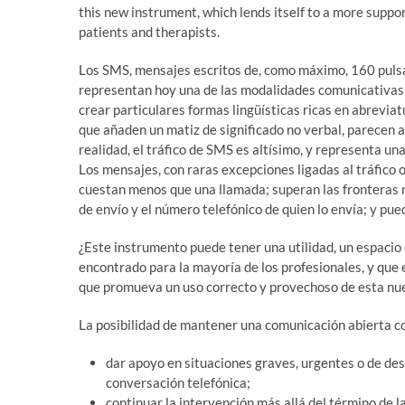
this new instrument, which lends itself to a more suppo
patients and therapists.
Los SMS, mensajes escritos de, como máximo, 160 pulsac
representan hoy una de las modalidades comunicativas m
crear particulares formas lingüísticas ricas en abrev
que añaden un matiz de significado no verbal, parecen a
realidad, el tráfico de SMS es altísimo, y representa u
Los mensajes, con raras excepciones ligadas al tráfico 
cuestan menos que una llamada; superan las fronteras n
de envío y el número telefónico de quien lo envía; y pu
¿Este instrumento puede tener una utilidad, un espacio
encontrado para la mayoría de los profesionales, y que 
que promueva un uso correcto y provechoso de esta nu
La posibilidad de mantener una comunicación abierta co
dar apoyo en situaciones graves, urgentes o de des
conversación telefónica;
continuar la intervención más allá del término de la