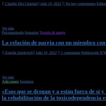
Claudio Des Champs
julio 19, 2022
No hay comentarios
Editor
Fragmentados o Enlazados «El futuro sólo tendrá lo que ahora ponemo
(Luna de Avellaneda); la disociación del cuerpo y de la mente o el cue
atraviesan por el proceso…
Editorial
Ver más
de
Psicopatología
Sumarios
Terapia de pareja
Perspectivas
Sistémicas
La relación de pareja con un miembro con s
Número
82
Estrella Joselevich
julio 19, 2022
1 comentario
Publicación N°
Fragmento (2ª PARTE) * * Oleajes Si usted o su pareja tienen A.D./H.D
repetido y móvil de las modalidades de comportamiento típicas de la pe
calma…
La
Ver más
relación
Adicciones
Sumarios
de
pareja
«Esos que se drogan y a están fuera de sí
con
la rehabilitación de la toxicodependencia 
un
miembro