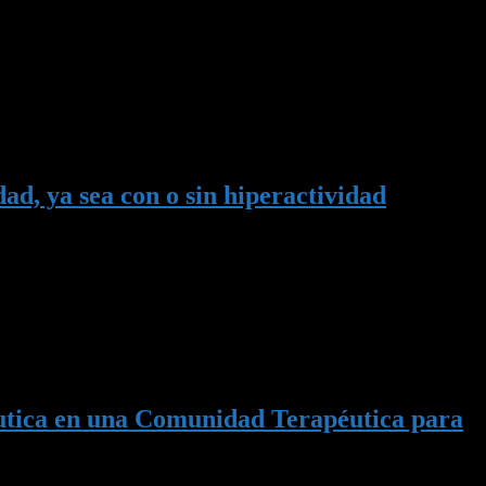
as tienen un denominador común : la ruptura de los lazos sociales
esarraigo y la perturbación en la identidad de las personas que
ad, ya sea con o sin hiperactividad
existirá oleaje. Con oleaje nos referimos aquí al impacto continuo,
fundidad del agua, la costa, los vientos, las mareas, las tormentas, la
péutica en una Comunidad Terapéutica para