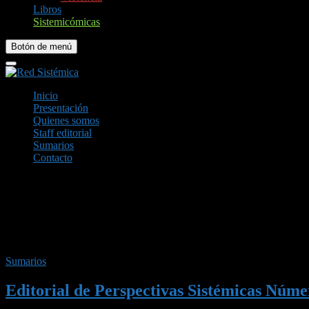
Libros
Sistemicómicas
Botón de menú
Inicio
Presentación
Quienes somos
Staff editorial
Sumarios
Contacto
facebook
linkedin
Etiqueta:
Publicación N°82
Sumarios
Editorial de Perspectivas Sistémicas Núme