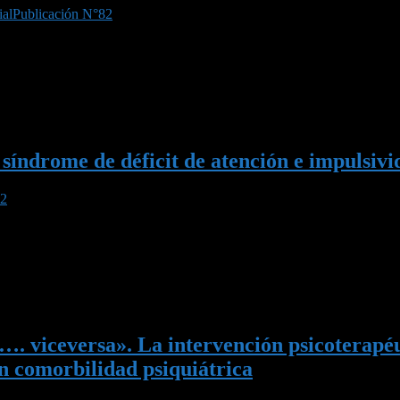
ial
Publicación N°82
s en él.» Los temas abordados en este número de Perspectivas Sistémic
rpo como objeto (El Significado de los Trastornos Alimentarios); y, el d
índrome de déficit de atención e impulsivid
82
., ya sea con hiperactividad o con predominio de inatención, sin duda 
rsona con A.D./H.D. La calidad de esas olas dependerá del clima, la pro
 y …. viceversa». La intervención psicotera
en comorbilidad psiquiátrica